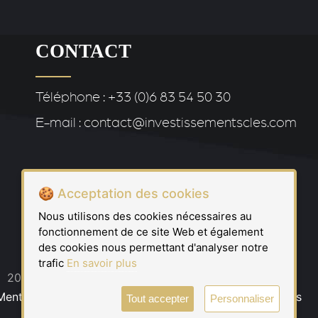
CONTACT
Téléphone : +33 (0)6 83 54 50 30
E-mail : contact@investissementscles.com
🍪 Acceptation des cookies
Nous utilisons des cookies nécessaires au
fonctionnement de ce site Web et également
des cookies nous permettant d'analyser notre
trafic
En savoir plus
2022 - Investissements Clés © Tous droits réservés.
Mentions légales
-
Protection des données
-
Gestion des
Tout accepter
Personnaliser
cookies
-